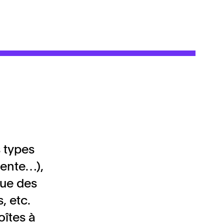
 types
vente…),
que des
, etc.
oîtes à