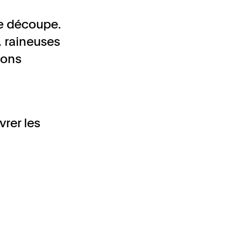
de découpe.
, raineuses
ions
vrer les