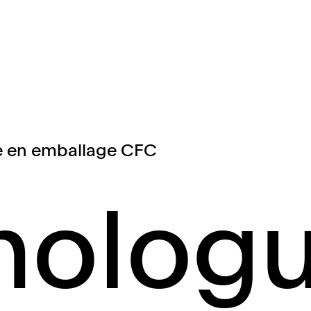
e en emballage CFC
nologu