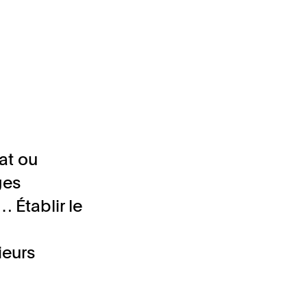
at ou
ges
… Établir le
ieurs