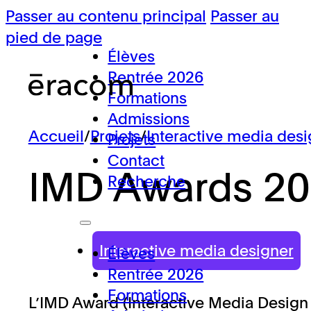
Passer au contenu principal
Passer au
pied de page
Élèves
Rentrée 2026
Formations
Admissions
Accueil
/
Projets
/
Interactive media desi
Projets
Contact
IMD Awards 2
Recherche
Interactive media designer
Élèves
Rentrée 2026
Formations
L’IMD Award (Interactive Media Design 