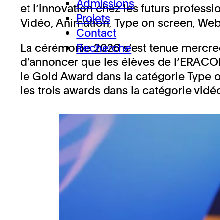
Admissions
et l’innovation chez les futurs profes
Projets
Vidéo, Animation, Type on screen, Webs
Contact
Recherche
La cérémonie 2026 s’est tenue mercredi
d’annoncer que les élèves de l’ERACOM
le Gold Award dans la catégorie Type on
les trois awards dans la catégorie vidéo